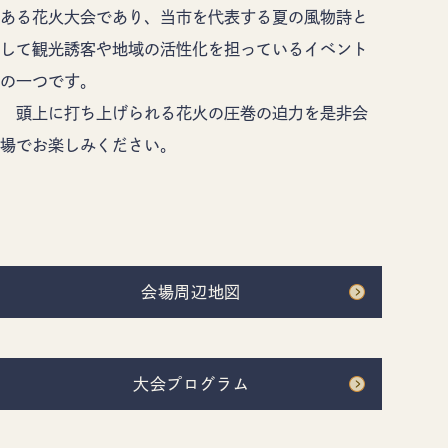
佐久市について
イベント
ある花火大会であり、当市を代表する夏の風物詩と
モデルコース
特集記事
して観光誘客や地域の活性化を担っているイベント
の一つです。
アクセス
デジタルパンフレット
頭上に打ち上げられる花火の圧巻の迫力を是非会
お知らせ
ギャラリー
場でお楽しみください。
お問い合わせ
当協会のご案内
協会員情報
プライバシーポリシー
〒385-8501 長野県佐久市中込3056
TEL
0267-62-3285
FAX0267-62-2269
会場周辺地図
大会プログラム