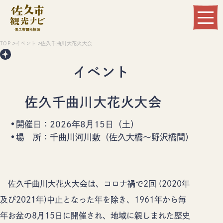
Language
TOP
イベント
佐久千曲川大花火大会
イベント
佐久千曲川大花火大会
開催日：
2026年8月15日（土）
場 所：
千曲川河川敷（佐久大橋～野沢橋間）
観る
遊ぶ
食べる
泊まる
佐久千曲川大花火大会は、コロナ禍で2回 (2020年
温まる
買う
及び2021年)中止となった年を除き、1961年から毎
年お盆の8月15日に開催され、地域に親しまれた歴史