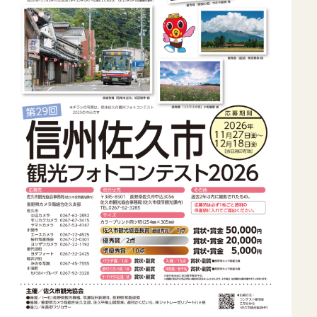
佐久市について
イベント
モデルコース
特集記事
アクセス
デジタルパンフレット
お知らせ
ギャラリー
お問い合わせ
当協会のご案内
協会員情報
プライバシーポリシー
〒385-8501 長野県佐久市中込3056
TEL
0267-62-3285
FAX0267-62-2269