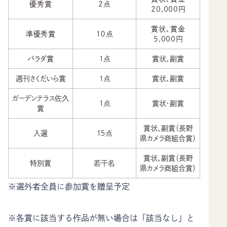
優秀賞
2点
20,000円
賞状、賞金
準優秀賞
１０点
5,000円
パラダ賞
１点
賞状、副賞
週刊さくだいら賞
１点
賞状、副賞
ガーデンテラス佐久
１点
賞状・副賞
賞
賞状、副賞（長野
入選
１５点
県カメラ商組合賞）
賞状、副賞（長野
特別賞
若干名
県カメラ商組合賞）
※選外者全員に参加賞を贈呈予定
※各賞に該当する作品が無い場合は「該当なし」と