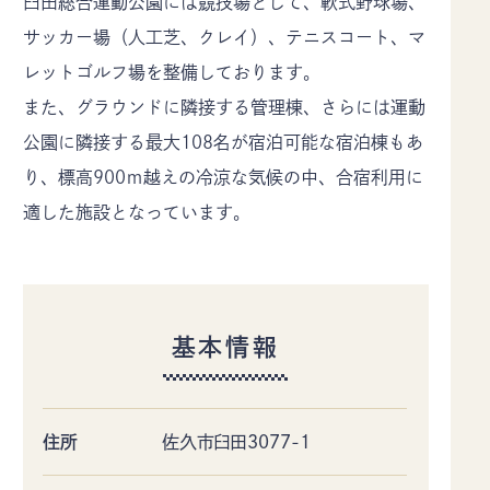
臼田総合運動公園には競技場として、軟式野球場、
佐久市について
イベント
サッカー場（人工芝、クレイ）、テニスコート、マ
モデルコース
特集記事
レットゴルフ場を整備しております。
アクセス
デジタルパンフレット
また、グラウンドに隣接する管理棟、さらには運動
お知らせ
ギャラリー
公園に隣接する最大108名が宿泊可能な宿泊棟もあ
お問い合わせ
当協会のご案内
り、標高900ｍ越えの冷涼な気候の中、合宿利用に
協会員情報
プライバシーポリシー
適した施設となっています。
〒385-8501 長野県佐久市中込3056
TEL
0267-62-3285
FAX0267-62-2269
基本情報
住所
佐久市臼田3077-1