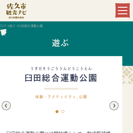
Language
TOP
遊ぶ
臼田総合運動公園
遊ぶ
うすだそうごううんどうこうえん
臼田総合運動公園
観る
遊ぶ
体験・アクティビティ
公園
食べる
泊まる
温まる
買う