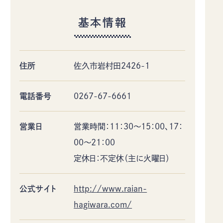
佐久市について
イベント
基本情報
モデルコース
特集記事
アクセス
デジタルパンフレット
お知らせ
ギャラリー
住所
佐久市岩村田2426-1
お問い合わせ
当協会のご案内
協会員情報
プライバシーポリシー
電話番号
0267-67-6661
〒385-8501 長野県佐久市中込3056
営業日
営業時間：11：30～15：00、17：
TEL
0267-62-3285
FAX0267-62-2269
00～21：00
定休日：不定休（主に火曜日）
公式サイト
http://www.raian-
hagiwara.com/