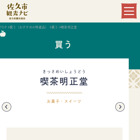
Language
TOP
買う（おすすめの特産品）
買う
喫茶明正堂
買う
きっさめいしょうどう
喫茶明正堂
観る
遊ぶ
お菓子・スイーツ
食べる
泊まる
温まる
買う