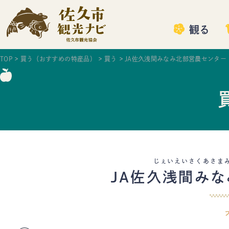
観る
TOP
買う（おすすめの特産品）
買う
JA佐久浅間みなみ北部営農センター
じぇいえいさくあさま
JA佐久浅間み