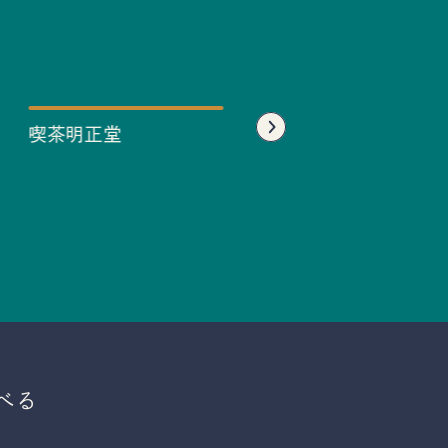
喫茶明正堂
喜月堂
べる