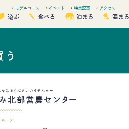
モデルコース
イベント
特集記事
アクセス
遊ぶ
食べる
泊まる
温ま
買う
観る
遊ぶ
泊まる
温まる
みなみほくぶえいのうせんたー
なみ北部営農センター
佐久市について
イベント
フルーツ
特集記事
アクセス