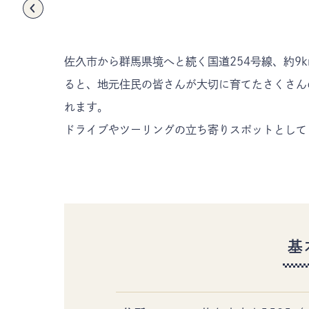
〒385-8501 長野県佐久市中込3056
TEL
0267-62-3285
FAX0267-62-2269
佐久市から群馬県境へと続く国道254号線、約9
ると、地元住民の皆さんが大切に育てたさくさん
れます。
ドライブやツーリングの立ち寄りスポットとして
基