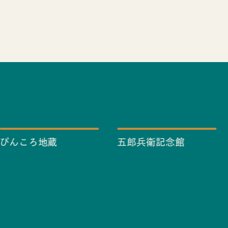
ぴんころ地蔵
五郎兵衛記念館