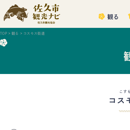
観る
TOP
観る
コスモス街道
こす
コス