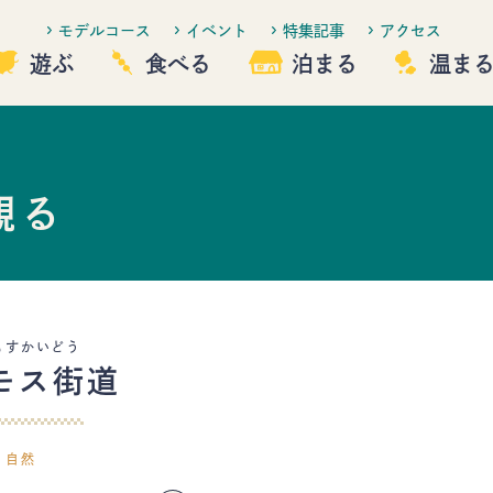
モデルコース
イベント
特集記事
アクセス
遊ぶ
食べる
泊まる
温ま
観る
観る
遊ぶ
泊まる
温まる
もすかいどう
モス街道
佐久市について
イベント
自然
特集記事
アクセス