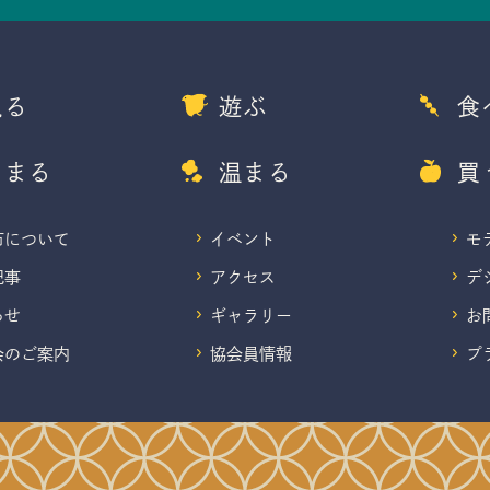
観る
遊ぶ
食
泊まる
温まる
買
市について
イベント
モ
記事
アクセス
デ
らせ
ギャラリー
お
会のご案内
協会員情報
プ