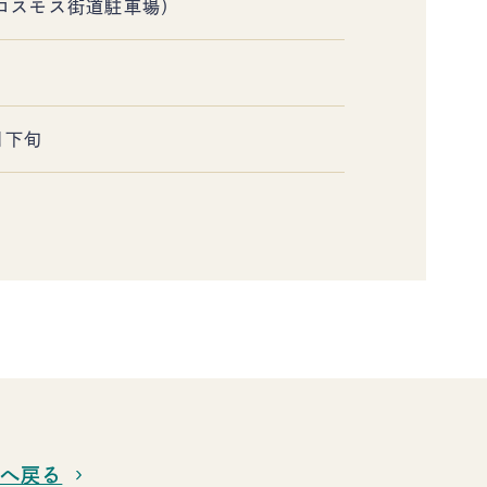
（コスモス街道駐車場）
月下旬
覧へ戻る