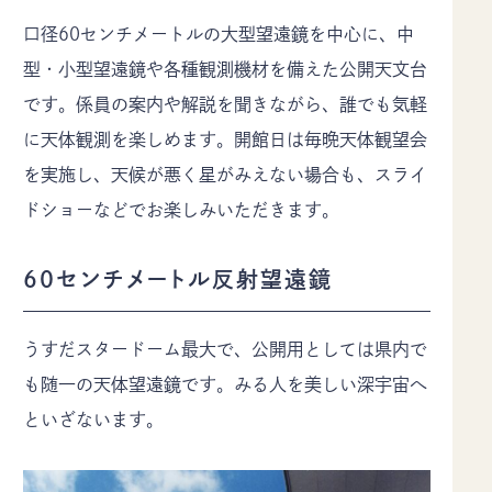
佐久市について
イベント
口径60センチメートルの大型望遠鏡を中心に、中
モデルコース
特集記事
型・小型望遠鏡や各種観測機材を備えた公開天文台
アクセス
デジタルパンフレット
です。係員の案内や解説を聞きながら、誰でも気軽
お知らせ
ギャラリー
に天体観測を楽しめます。開館日は毎晩天体観望会
お問い合わせ
当協会のご案内
を実施し、天候が悪く星がみえない場合も、スライ
協会員情報
プライバシーポリシー
ドショーなどでお楽しみいただきます。
〒385-8501 長野県佐久市中込3056
60センチメートル反射望遠鏡
TEL
0267-62-3285
FAX0267-62-2269
うすだスタードーム最大で、公開用としては県内で
も随一の天体望遠鏡です。みる人を美しい深宇宙へ
といざないます。