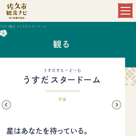
Language
TOP
観る
うすだスタードーム
観る
うすだすたーどーむ
うすだスタードーム
観る
遊ぶ
宇宙
食べる
泊まる
温まる
買う
星はあなたを待っている。