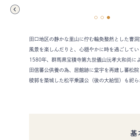
〒385-8501 長野県佐久市中込3056
TEL
0267-62-3285
FAX0267-62-2269
田口地区の静かな里山に佇む輪奐整然とした曹洞
風景を楽しんだりと、心穏やかに時を過ごしてい
1580年、群馬県宝積寺第九世儀山沅孝大和尚
田信蕃公供養の為、居館跡に堂宇を再建し蕃松院
稜郭を築城した松平乗謨公（後の大給恒）も祀ら
基