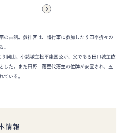
お知らせ
ギャラリー
当協会のご案内
協会員情報
宗の古刹。参拝客は、諸行事に参加したり四季折々の
る。
により開山。小諸城主松平康国公が、父である田口城主依
とした。また田野口藩歴代藩主の位牌が安置され、五
れている。
本情報