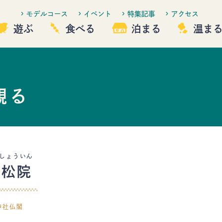
モデルコース
イベント
特集記事
アクセス
遊ぶ
食べる
泊まる
温ま
観る
観る
遊ぶ
泊まる
温まる
しょういん
蕃松院
佐久市について
イベント
神社仏閣
特集記事
アクセス