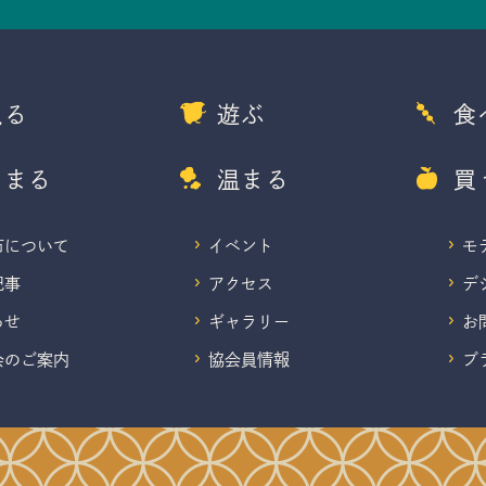
観る
遊ぶ
食
泊まる
温まる
買
市について
イベント
モ
記事
アクセス
デ
らせ
ギャラリー
お
会のご案内
協会員情報
プ