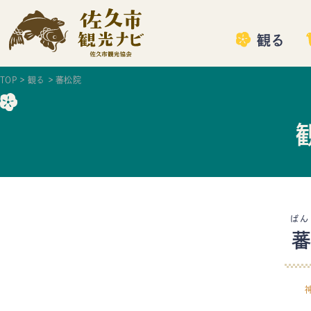
観る
TOP
観る
蕃松院
ばん