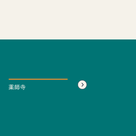
薬師寺
ぴんころ地蔵