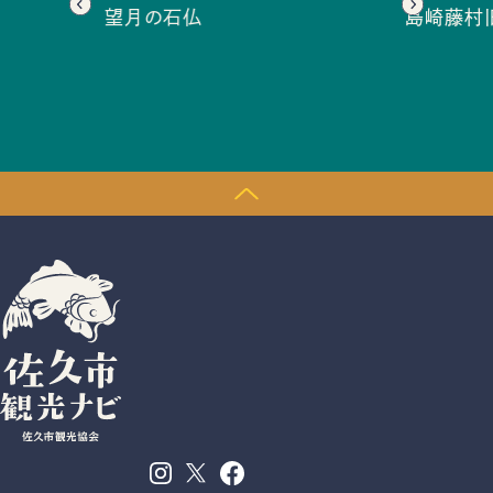
望月の石仏
島崎藤村