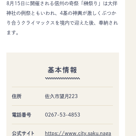
佐久市について
イベント
8月15日に開催される信州の奇祭「榊祭り」は大伴
神社の例祭ともいわれ、4基の神輿が激しくぶつか
モデルコース
特集記事
り合うクライマックスを境内で迎えた後、奉納され
アクセス
デジタルパンフレット
ます。
お知らせ
ギャラリー
お問い合わせ
当協会のご案内
協会員情報
プライバシーポリシー
基本情報
〒385-8501 長野県佐久市中込3056
TEL
0267-62-3285
FAX0267-62-2269
住所
佐久市望月223
電話番号
0267-53-4853
公式サイト
https://www.city.saku.naga