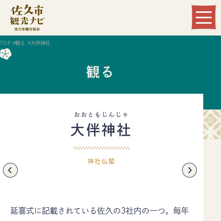
Language
TOP
観る
大伴神社
観る
おおともじんじゃ
大伴神社
観る
遊ぶ
神社仏閣
食べる
泊まる
温まる
買う
延喜式に記載されている佐久の3社内の一つ。毎年