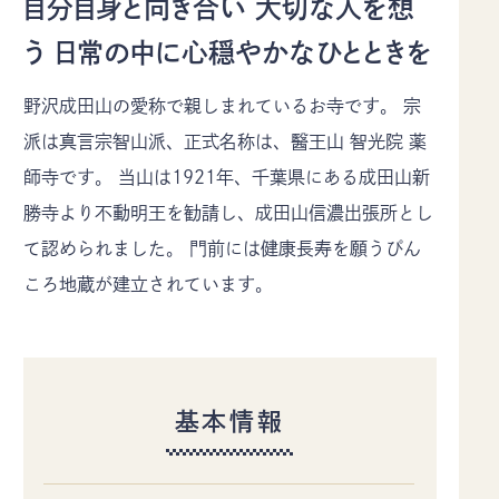
自分自身と向き合い 大切な人を想
佐久市について
イベント
う 日常の中に心穏やかなひとときを
モデルコース
特集記事
アクセス
デジタルパンフレット
野沢成田山の愛称で親しまれているお寺です。 宗
お知らせ
ギャラリー
派は真言宗智山派、正式名称は、醫王山 智光院 薬
お問い合わせ
当協会のご案内
師寺です。 当山は1921年、千葉県にある成田山新
協会員情報
プライバシーポリシー
勝寺より不動明王を勧請し、成田山信濃出張所とし
て認められました。 門前には健康長寿を願うぴん
〒385-8501 長野県佐久市中込3056
ころ地蔵が建立されています。
TEL
0267-62-3285
FAX0267-62-2269
基本情報