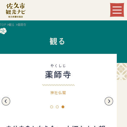
Language
TOP
観る
薬師寺
観る
やくしじ
薬師寺
観る
遊ぶ
神社仏閣
食べる
泊まる
温まる
買う