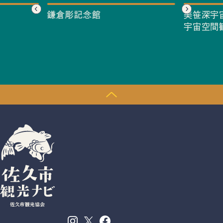
鎌倉彫記念館
美笹深宇
宇宙空間