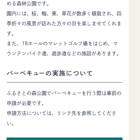
佐久市について
イベント
める森林公園です。
園内には、桜、梅、栗、草花が数多く植栽され、四
モデルコース
特集記事
季折々の風景が訪れた方々の目を楽しませてくれま
アクセス
デジタルパンフレット
す。
お知らせ
ギャラリー
また、18ホールのマレットゴルフ場をはじめ、マ
お問い合わせ
当協会のご案内
ウンテンバイク道、遊歩道などの施設があります。
協会員情報
プライバシーポリシー
バーベキューの実施について
〒385-8501 長野県佐久市中込3056
TEL
0267-62-3285
FAX0267-62-2269
ふるさとの森公園でバーベキューを行う際は事前の
申請が必要です。
申請方法については、リンク先を参照してくださ
い。